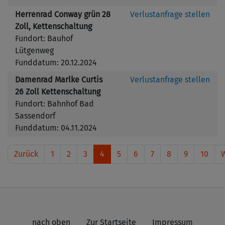
Herrenrad Conway grün 28
Verlustanfrage stellen
Zoll, Kettenschaltung
Fundort: Bauhof
Lütgenweg
Funddatum: 20.12.2024
Damenrad Marlke Curtis
Verlustanfrage stellen
26 Zoll Kettenschaltung
Fundort: Bahnhof Bad
Sassendorf
Funddatum: 04.11.2024
Zurück
1
2
3
4
5
6
7
8
9
10
W
nach oben
Zur Startseite
Impressum