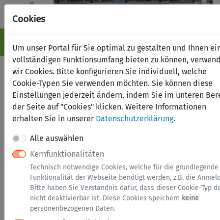
Cookies
Navigation ein-/ausblenden
Anm
Menü
Um unser Portal für Sie optimal zu gestalten und Ihnen ei
vollständigen Funktionsumfang bieten zu können, verwen
Fundbüro online
wir Cookies. Bitte konfigurieren Sie individuell, welche
Cookie-Typen Sie verwenden möchten. Sie können diese
Einstellungen jederzeit ändern, indem Sie im unteren Ber
Suche nach Fundsachen
Fund melden
der Seite auf "Cookies" klicken. Weitere Informationen
Verlust melden
erhalten Sie in unserer
Datenschutzerklärung
.
Alle auswählen
Kategorien
Kernfunktionalitäten
Technisch notwendige Cookies, welche für die grundlegende
Brillen
Funktionalität der Webseite benötigt werden, z.B. die Anmel
Bitte haben Sie Verständnis dafür, dass dieser Cookie-Typ d
Dokumente
nicht deaktivierbar ist. Diese Cookies speichern
keine
Elektronik
personenbezogenen Daten.