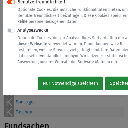
Fahrräder
Benutzerfreundlichkeit
Optionale Cookies, die nützliche Funktionalitäten bieten, um
Geld
Benutzerfreundlichkeit beizutragen. Diese Cookies speicher
Geldbörse
keine
personenbezogenen Daten.
Analysezwecke
Handy
Optionale Cookies, die zur Analyse Ihres Surfverhalten
nur a
Kfz
dieser Webseite
verwendet werden. Damit können wir z.B.
feststellen, welche Services viel gefragt sind. Ihre Daten bl
Kleidung
dabei selbstverständlich anonym. Wir setzen zur statistisch
Medien
Auswertung unserer Website die Software Matomo ein.
Schirm
Schlüssel
Nur Notwendige speichern
Speiche
Schmuck
Sonstiges
Taschen
Fundsachen