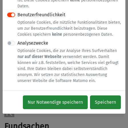
ist. Diese Cookies speichern
keine
personenbezogenen
Fahrräder
Daten.
Geld
Benutzerfreundlichkeit
Geldbörse
Optionale Cookies, die nützliche Funktionalitäten bieten,
um zur Benutzerfreundlichkeit beizutragen. Diese
Handy
Cookies speichern
keine
personenbezogenen Daten.
Kfz
Analysezwecke
Optionale Cookies, die zur Analyse Ihres Surfverhalten
Kleidung
nur auf dieser Webseite
verwendet werden. Damit
Medien
können wir z.B. feststellen, welche Services viel gefragt
sind. Ihre Daten bleiben dabei selbstverständlich
Schirm
anonym. Wir setzen zur statistischen Auswertung
unserer Website die Software Matomo ein.
Schlüssel
Schmuck
Sonstiges
Nur Notwendige speichern
Speichern
Taschen
Fundsachen