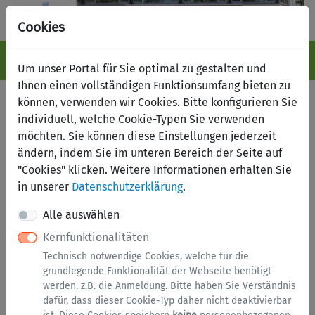
Cookies
Navigation ein-/ausblenden
Anm
Menü
Um unser Portal für Sie optimal zu gestalten und
Ihnen einen vollständigen Funktionsumfang bieten zu
Fundbüro online
können, verwenden wir Cookies. Bitte konfigurieren Sie
individuell, welche Cookie-Typen Sie verwenden
möchten. Sie können diese Einstellungen jederzeit
Suche nach Fundsachen
Fund melden
ändern, indem Sie im unteren Bereich der Seite auf
Verlust melden
"Cookies" klicken. Weitere Informationen erhalten Sie
in unserer
Datenschutzerklärung
.
Kategorien
Alle auswählen
Kernfunktionalitäten
Brillen
Technisch notwendige Cookies, welche für die
Dokumente
grundlegende Funktionalität der Webseite benötigt
werden, z.B. die Anmeldung. Bitte haben Sie Verständnis
Elektronik
dafür, dass dieser Cookie-Typ daher nicht deaktivierbar