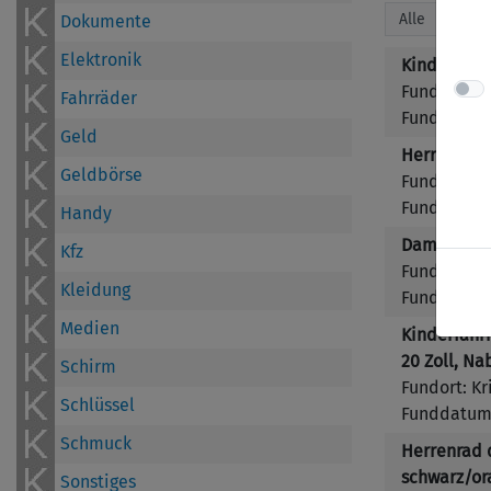
Dokumente
Elektronik
Kinderrad P
Fundort: H
Fahrräder
Funddatum:
Geld
Herrenrad 
Geldbörse
Fundort: Ka
Funddatum:
Handy
Damenrad M
Kfz
Fundort: T
Kleidung
Funddatum:
Medien
Kinderfahrr
20 Zoll, N
Schirm
Fundort: K
Schlüssel
Funddatum:
Schmuck
Herrenrad d
schwarz/or
Sonstiges