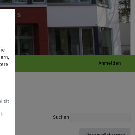
Sie
ern,
Anmelden
tere
lität
t.
Suchen