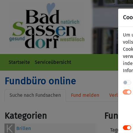
Coo
Um u
voll
Cook
verw
Startseite
Serviceübersicht
inde
Info
Fundbüro online
Suche nach Fundsachen
Fund melden
Verlust me
Kategorien
Fundsa
Brillen
Tage: