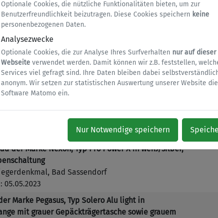
Optionale Cookies, die nützliche Funktionalitäten bieten, um zur
Benutzerfreundlichkeit beizutragen. Diese Cookies speichern
keine
personenbezogenen Daten.
egasus Young Edition Avanti in matt grau
Analysezwecke
agenbusch 7
 15.09.2023
Optionale Cookies, die zur Analyse Ihres Surfverhalten
nur auf dieser
Webseite
verwendet werden. Damit können wir z.B. feststellen, welch
blau
Services viel gefragt sind. Ihre Daten bleiben dabei selbstverständlic
iserstraße 26
anonym. Wir setzen zur statistischen Auswertung unserer Website die
 30.06.2023
Software Matomo ein.
c Kenzie mit Gepäckkorb schwarz Kettenschaltung
hermalbad
Nur Notwendige speichern
Speich
 05.05.2023
ad der Marke Nexon, Typ Pro Power X in weiß/silber,
abenschaltung
riegerdenkmal, Bad Sassendorf
 05.05.2023
er Marke Pegasus, Typ Solero Alu light in
ange mit grauer Gepäckträgertasche sowie grauem