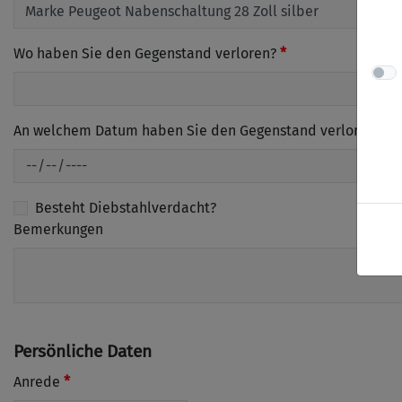
Wo haben Sie den Gegenstand verloren?
An welchem Datum haben Sie den Gegenstand verloren?
Besteht Diebstahlverdacht?
Bemerkungen
Persönliche Daten
Anrede