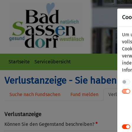
Coo
Um u
voll
Cook
verw
Startseite
Serviceübersicht
inde
Info
Verlustanzeige - Sie haben et
Suche nach Fundsachen
Fund melden
Verlust me
Verlustanzeige
Können Sie den Gegenstand beschreiben?