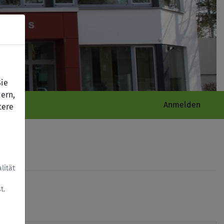
Sie
ern,
Anmelden
tere
lität
t.