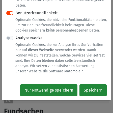
ist. Diese Cookies speichern
keine
personenbezogenen
Fahrräder
Daten.
Geld
Benutzerfreundlichkeit
Geldbörse
Optionale Cookies, die nützliche Funktionalitäten bieten,
um zur Benutzerfreundlichkeit beizutragen. Diese
Handy
Cookies speichern
keine
personenbezogenen Daten.
Kfz
Analysezwecke
Optionale Cookies, die zur Analyse Ihres Surfverhalten
Kleidung
nur auf dieser Webseite
verwendet werden. Damit
Medien
können wir z.B. feststellen, welche Services viel gefragt
sind. Ihre Daten bleiben dabei selbstverständlich
Schirm
anonym. Wir setzen zur statistischen Auswertung
unserer Website die Software Matomo ein.
Schlüssel
Schmuck
Sonstiges
Nur Notwendige speichern
Speichern
Taschen
Fundsachen