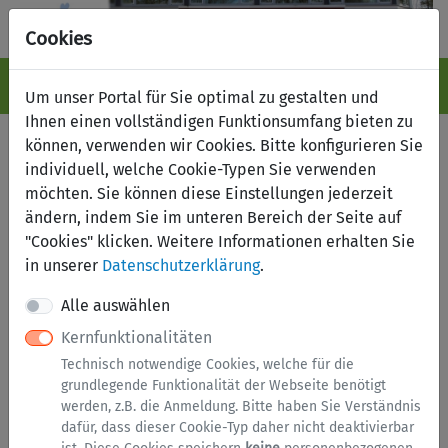
Cookies
Navigation ein-/ausblenden
Anm
Menü
Um unser Portal für Sie optimal zu gestalten und
Ihnen einen vollständigen Funktionsumfang bieten zu
Fundbüro online
können, verwenden wir Cookies. Bitte konfigurieren Sie
individuell, welche Cookie-Typen Sie verwenden
möchten. Sie können diese Einstellungen jederzeit
Suche nach Fundsachen
Fund melden
ändern, indem Sie im unteren Bereich der Seite auf
Verlust melden
"Cookies" klicken. Weitere Informationen erhalten Sie
in unserer
Datenschutzerklärung
.
Kategorien
Alle auswählen
Kernfunktionalitäten
Brillen
Technisch notwendige Cookies, welche für die
Dokumente
grundlegende Funktionalität der Webseite benötigt
werden, z.B. die Anmeldung. Bitte haben Sie Verständnis
Elektronik
dafür, dass dieser Cookie-Typ daher nicht deaktivierbar