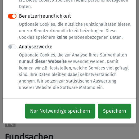
ist. Diese Cookies speichern
keine
personenbezogenen
Fahrräder
Daten.
Geld
Benutzerfreundlichkeit
Geldbörse
Optionale Cookies, die nützliche Funktionalitäten bieten,
um zur Benutzerfreundlichkeit beizutragen. Diese
Handy
Cookies speichern
keine
personenbezogenen Daten.
Kfz
Analysezwecke
Optionale Cookies, die zur Analyse Ihres Surfverhalten
Kleidung
nur auf dieser Webseite
verwendet werden. Damit
Medien
können wir z.B. feststellen, welche Services viel gefragt
sind. Ihre Daten bleiben dabei selbstverständlich
Schirm
anonym. Wir setzen zur statistischen Auswertung
unserer Website die Software Matomo ein.
Schlüssel
Schmuck
Sonstiges
Nur Notwendige speichern
Speichern
Taschen
Fundsachen