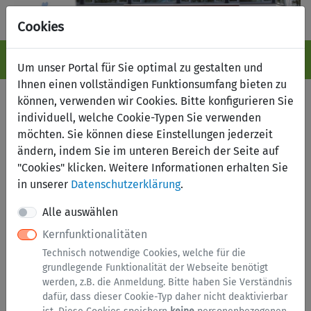
Cookies
Navigation ein-/ausblenden
Anm
Menü
Um unser Portal für Sie optimal zu gestalten und
Ihnen einen vollständigen Funktionsumfang bieten zu
Fundbüro online
können, verwenden wir Cookies. Bitte konfigurieren Sie
individuell, welche Cookie-Typen Sie verwenden
möchten. Sie können diese Einstellungen jederzeit
Suche nach Fundsachen
Fund melden
ändern, indem Sie im unteren Bereich der Seite auf
Verlust melden
"Cookies" klicken. Weitere Informationen erhalten Sie
in unserer
Datenschutzerklärung
.
Kategorien
Alle auswählen
Kernfunktionalitäten
Brillen
Technisch notwendige Cookies, welche für die
Dokumente
grundlegende Funktionalität der Webseite benötigt
werden, z.B. die Anmeldung. Bitte haben Sie Verständnis
Elektronik
dafür, dass dieser Cookie-Typ daher nicht deaktivierbar