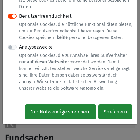
ist. Diese Cookies speichern
keine
personenbezogenen
Fahrräder
Daten.
Geld
Benutzerfreundlichkeit
Geldbörse
Optionale Cookies, die nützliche Funktionalitäten bieten,
um zur Benutzerfreundlichkeit beizutragen. Diese
Handy
Cookies speichern
keine
personenbezogenen Daten.
Kfz
Analysezwecke
Optionale Cookies, die zur Analyse Ihres Surfverhalten
Kleidung
nur auf dieser Webseite
verwendet werden. Damit
Medien
können wir z.B. feststellen, welche Services viel gefragt
sind. Ihre Daten bleiben dabei selbstverständlich
Schirm
anonym. Wir setzen zur statistischen Auswertung
unserer Website die Software Matomo ein.
Schlüssel
Schmuck
Sonstiges
Nur Notwendige speichern
Speichern
Taschen
Fundsachen