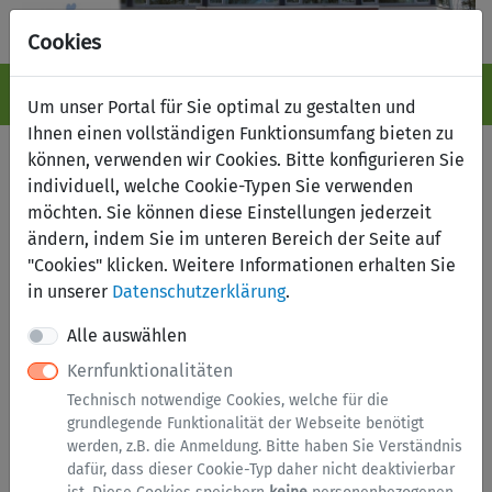
Cookies
Navigation ein-/ausblenden
Anm
Menü
Um unser Portal für Sie optimal zu gestalten und
Ihnen einen vollständigen Funktionsumfang bieten zu
Fundbüro online
können, verwenden wir Cookies. Bitte konfigurieren Sie
individuell, welche Cookie-Typen Sie verwenden
möchten. Sie können diese Einstellungen jederzeit
Suche nach Fundsachen
Fund melden
ändern, indem Sie im unteren Bereich der Seite auf
Verlust melden
"Cookies" klicken. Weitere Informationen erhalten Sie
in unserer
Datenschutzerklärung
.
Kategorien
Alle auswählen
Kernfunktionalitäten
Brillen
Technisch notwendige Cookies, welche für die
Dokumente
grundlegende Funktionalität der Webseite benötigt
werden, z.B. die Anmeldung. Bitte haben Sie Verständnis
Elektronik
dafür, dass dieser Cookie-Typ daher nicht deaktivierbar