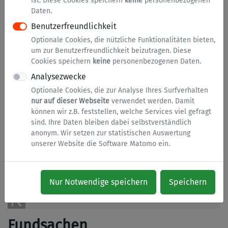
ist. Diese Cookies speichern
keine
personenbezogenen
Fahrräder
Daten.
Geld
Benutzerfreundlichkeit
Geldbörse
Optionale Cookies, die nützliche Funktionalitäten bieten,
um zur Benutzerfreundlichkeit beizutragen. Diese
Handy
Cookies speichern
keine
personenbezogenen Daten.
Kfz
Analysezwecke
Optionale Cookies, die zur Analyse Ihres Surfverhalten
Kleidung
nur auf dieser Webseite
verwendet werden. Damit
Medien
können wir z.B. feststellen, welche Services viel gefragt
sind. Ihre Daten bleiben dabei selbstverständlich
Schirm
anonym. Wir setzen zur statistischen Auswertung
unserer Website die Software Matomo ein.
Schlüssel
Schmuck
Sonstiges
Nur Notwendige speichern
Speichern
Taschen
Fundsachen