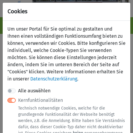
Cookies
Navigation ein-/ausblenden
Anm
Menü
Um unser Portal für Sie optimal zu gestalten und
Ihnen einen vollständigen Funktionsumfang bieten zu
Fundbüro online
können, verwenden wir Cookies. Bitte konfigurieren Sie
individuell, welche Cookie-Typen Sie verwenden
möchten. Sie können diese Einstellungen jederzeit
Suche nach Fundsachen
Fund melden
ändern, indem Sie im unteren Bereich der Seite auf
Verlust melden
"Cookies" klicken. Weitere Informationen erhalten Sie
in unserer
Datenschutzerklärung
.
Kategorien
Alle auswählen
Kernfunktionalitäten
Brillen
Technisch notwendige Cookies, welche für die
Dokumente
grundlegende Funktionalität der Webseite benötigt
werden, z.B. die Anmeldung. Bitte haben Sie Verständnis
Elektronik
dafür, dass dieser Cookie-Typ daher nicht deaktivierbar